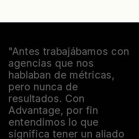
"Antes trabajábamos con
agencias que nos
hablaban de métricas,
pero nunca de
resultados. Con
Advantage, por fin
entendimos lo que
significa tener un aliado