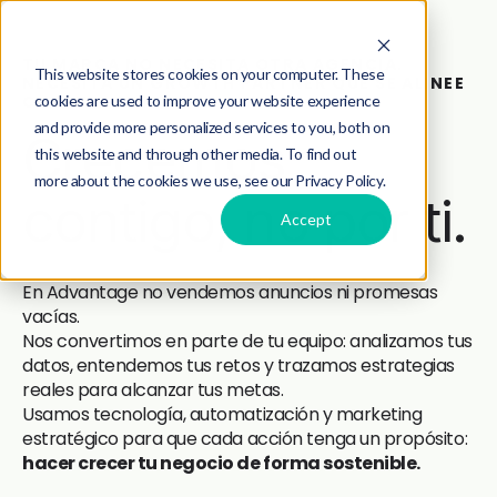
TU MARCA NO NECESITA OTRA AGENCIA.
This website stores cookies on your computer. These
NECESITA UN GROWTH PARTNER QUE SE ALINEE
cookies are used to improve your website experience
CON TUS OBJETIVOS.
and provide more personalized services to you, both on
Crecemos
this website and through other media. To find out
more about the cookies we use, see our Privacy Policy.
contigo, no por ti.
Accept
En Advantage no vendemos anuncios ni promesas
vacías.
Nos convertimos en parte de tu equipo: analizamos tus
datos, entendemos tus retos y trazamos estrategias
reales para alcanzar tus metas.
Usamos tecnología, automatización y marketing
estratégico para que cada acción tenga un propósito:
hacer crecer tu negocio de forma sostenible.