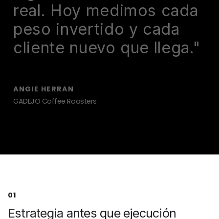
real. Hoy medimos cada
peso invertido y cada
cliente nuevo que llega.
"
ANGIE HERRAN
GADEJO Coffee Roasters
01
Estrategia antes que ejecución